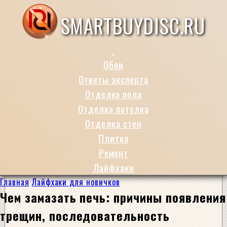
SMARTBUYDISC.RU
Обои
Ответы эксперта
Отделка пола
Отделка потолка
Отделка стен
Плитка
Ремонт
Лайфхаки
Главная
Лайфхаки для новичков
Чем замазать печь: причины появления
трещин, последовательность