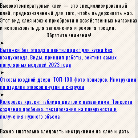
Высокотемпературный клей — это специализированный
клей, предназначенный для того, чтобы выдерживать жар.
Этот вид клея можно приобрести в хозяйственных магазинах
и использовать для заполнения и ремонта трещин.
Обратите внимание!
Вытяжки без отвода в вентиляцию: для кухни без
воздуховода. Виды, принцип работы, рейтинг самых
популярных моделей 2023 года
Откосы входной двери: ТОП-100 фото примеров. Инструкция
по отделке откосов внутри и снаружи
Колеровка краски: таблица цветов с названиями. Тонкости
создания пробника, тестирования на поверхности и
получения нужного объема
Важно тщательно следовать инструкциям на клее и дать