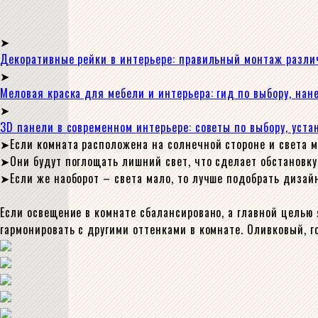
Декоративные рейки в интерьере: правильный монтаж разли
Меловая краска для мебели и интерьера: гид по выбору, на
3D панели в современном интерьере: советы по выбору, уста
Если комната расположена на солнечной стороне и света м
Они будут поглощать лишний свет, что сделает обстановку
Если же наоборот – света мало, то лучше подобрать дизай
Если освещение в комнате сбалансировано, а главной целью 
гармонировать с другими оттенками в комнате. Оливковый, г