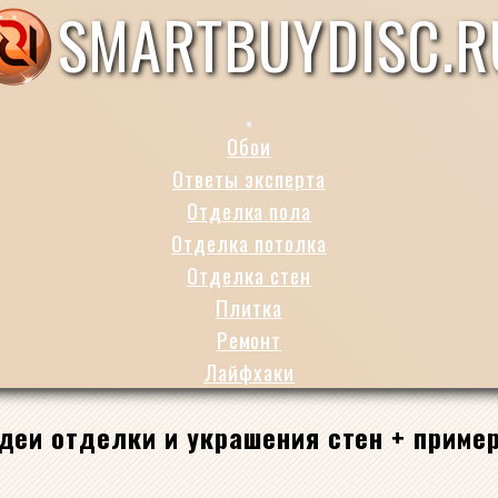
SMARTBUYDISC.R
Обои
Ответы эксперта
Отделка пола
Отделка потолка
Отделка стен
Плитка
Ремонт
Лайфхаки
идеи отделки и украшения стен + прим