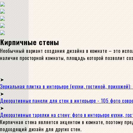
Кирпичные стены
Необычный вариант создания дизайна в комнате – это испол
наличие просторной комнаты, площадь которой позволит соз
Зеркальная плитка в интерьере (кухни, гостиной, прихожей
Декоративные панели для стен в интерьере - 105 фото сов
Декоративные тарелки на стену: фото в интерьере кухни, го
Кирпичная стена является акцентом в комнате, поэтому пре
подходящий дизайн для других стен.