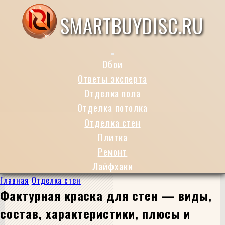
SMARTBUYDISC.RU
Обои
Ответы эксперта
Отделка пола
Отделка потолка
Отделка стен
Плитка
Ремонт
Лайфхаки
Главная
Отделка стен
Фактурная краска для стен — виды,
состав, характеристики, плюсы и