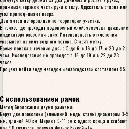
Согнутую ветку держат за два длинных отростка в руках,
прижимая верхнюю часть руки к телу. Держатель ствола или
угол приподнимают вверх.
Двигаются неторопливо по территории участка.
В точке, где проходит водоносный слой, замечают движение
индикатора вверх или вниз. Интенсивность отклонения
указывает на силу водного потока. Ставят метку.
Время поиска в течение дня: с 5 до 6, с 16 до 17, с 20 до 21
часа. Исследования не проводят с 18 до 19 и с 22 до 23
часов.
Процент найти воду методом «лозоходства» составляет 55.
С использованием рамок
Метод биолокации двумя рамками:
Берут две проволоки (алюминий, медь, сталь) диаметром 3-5
мм, длиной 40 см. Меряют 9-11 см с одного конца и сгибают
под 90 градусов, получая фигуру буквой «Г».