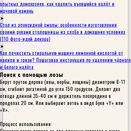
опытных домохозяек, как удалить въевшийся налёт и
мочевой камень
Стол из эпоксидной смолы: особенности изготовления
своими руками столешницы из слэба в домашних условиях
(110 фото-идей декора)
Как почистить стиральную машину лимонной кислотой от
накипи и грязи? Пошаговая инструкция по удалению чёрного
и белого налёта
Поиск с помощью лозы
Берут пруток дерева (ивы, вербы, лещины) диаметром 8-11
см, сгибают рогатиной до угла 150 градусов. Делают два
отвода длиной 35-40 см и держатель посередине в
пределах 20 см. Или выбирают ветвь в виде букв «Y» или
«V».
Процесс использования: