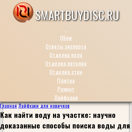
SMARTBUYDISC.RU
Обои
Ответы эксперта
Отделка пола
Отделка потолка
Отделка стен
Плитка
Ремонт
Лайфхаки
Главная
Лайфхаки для новичков
Как найти воду на участке: научно
доказанные способы поиска воды для