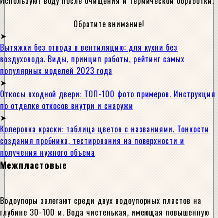
Используют воду после очищения и термической обработки.
Обратите внимание!
Вытяжки без отвода в вентиляцию: для кухни без
воздуховода. Виды, принцип работы, рейтинг самых
популярных моделей 2023 года
Откосы входной двери: ТОП-100 фото примеров. Инструкция
по отделке откосов внутри и снаружи
Колеровка краски: таблица цветов с названиями. Тонкости
создания пробника, тестирования на поверхности и
получения нужного объема
Межпластовые
Водоупоры залегают среди двух водоупорных пластов на
глубине 30-100 м. Вода чистенькая, имеющая повышенную