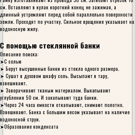
Рамку изготавливают из провода 30 см. Загибают отрезок 10
см. Вставляют в кулак короткий конец не зажимая, а
длинный устремляют перед собой параллельно поверхности
земли. Проходят по участку. Сильное вращение указывает на
водоносную жилу.
С помощью стеклянной банки
Описание поиска:
С солью
Берут высушенные банки из стекла одного размера.
Сушат в духовом шкафу соль. Высыпают в тару,
взвешивают.
Заворачивают тканым материалом. Выкапывают
углубления 50 см. И закапывают туда банки.
Через 24 часа емкости откапывают, снимают полотно.
Взвешивают. Банка с большим весом указывает на наличие
водоносной струи.
Образование конденсата