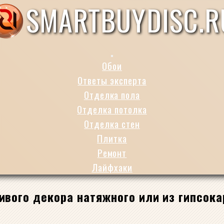
SMARTBUYDISC.R
Обои
Ответы эксперта
Отделка пола
Отделка потолка
Отделка стен
Плитка
Ремонт
Лайфхаки
сивого декора натяжного или из гипсок