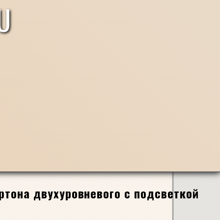
U
артона двухуровневого с подсветкой