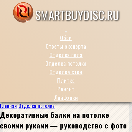
SMARTBUYDISC.RU
Обои
Ответы эксперта
Отделка пола
Отделка потолка
Отделка стен
Плитка
Ремонт
Лайфхаки
Главная
Отделка потолка
Декоративные балки на потолке
своими руками — руководство с фото