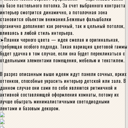
на базе пастельного потолка. За счет выбранного контраста
интерьер смотрится динамично, а потолочная зона
становится объектом внимания.Бежевые фальшбалки
органично дополняют как реечный, так и цельный потолок,
вливаясь в любой стиль интерьера.
Планки черного цвета — идея смелая и оригинальная,
требующая особого подхода. Такая вариация цветовой гаммы
будет удачна в том случае, если она будет перекликаться с
отдельными элементами помещения, мебелью и текстилем.
В разрез описанным выше идеям идут панели сочных, ярких
оттенков, способные украсить интерьер детской или зала. В
данном случае они сами по себе являются ритмичной и
активной составляющей оформления комнаты, потому их
лучше обыграть минималистичными светодиодными
лентами и базовым декором.