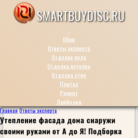
SMARTBUYDISC.RU
Обои
Ответы эксперта
Отделка пола
Отделка потолка
Отделка стен
Плитка
Ремонт
Лайфхаки
Главная
Ответы эксперта
Утепление фасада дома снаружи
своими руками от А до Я! Подборка